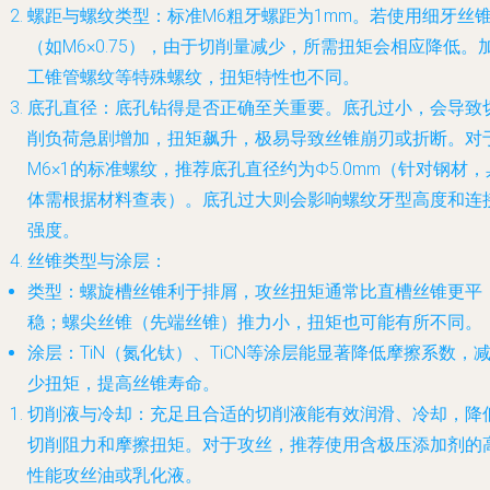
螺距与螺纹类型
：标准M6粗牙螺距为1mm。若使用细牙丝
（如M6×0.75），由于切削量减少，所需扭矩会相应降低。
工锥管螺纹等特殊螺纹，扭矩特性也不同。
底孔直径
：底孔钻得是否正确至关重要。底孔过小，会导致
削负荷急剧增加，扭矩飙升，极易导致丝锥崩刃或折断。对
M6×1的标准螺纹，推荐底孔直径约为Φ5.0mm（针对钢材，
体需根据材料查表）。底孔过大则会影响螺纹牙型高度和连
强度。
丝锥类型与涂层
：
类型
：螺旋槽丝锥利于排屑，攻丝扭矩通常比直槽丝锥更平
稳；螺尖丝锥（先端丝锥）推力小，扭矩也可能有所不同。
涂层
：TiN（氮化钛）、TiCN等涂层能显著降低摩擦系数，
少扭矩，提高丝锥寿命。
切削液与冷却
：充足且合适的切削液能有效润滑、冷却，降
切削阻力和摩擦扭矩。对于攻丝，推荐使用含极压添加剂的
性能攻丝油或乳化液。