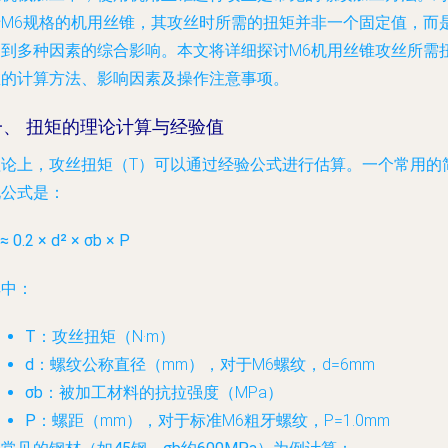
于M6规格的机用丝锥，其攻丝时所需的扭矩并非一个固定值，而
受到多种因素的综合影响。本文将详细探讨M6机用丝锥攻丝所需
矩的计算方法、影响因素及操作注意事项。
一、 扭矩的理论计算与经验值
理论上，攻丝扭矩（T）可以通过经验公式进行估算。一个常用的
化公式是：
≈ 0.2 × d² × σb × P
其中：
T
：攻丝扭矩（N·m）
d
：螺纹公称直径（mm），对于M6螺纹，d=6mm
σb
：被加工材料的抗拉强度（MPa）
P
：螺距（mm），对于标准M6粗牙螺纹，P=1.0mm