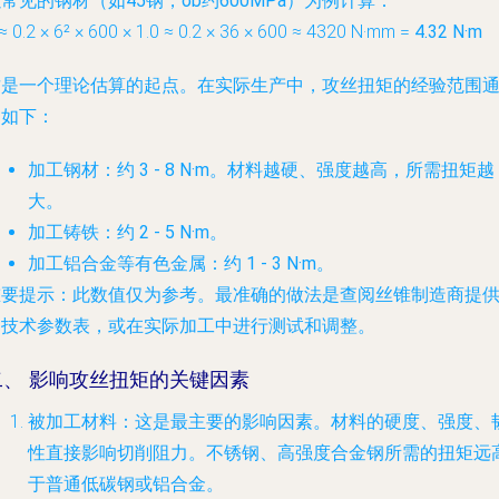
常见的钢材（如45钢，σb约600MPa）为例计算：
≈ 0.2 × 6² × 600 × 1.0 ≈ 0.2 × 36 × 600 ≈ 4320 N·mm =
4.32 N·m
这是一个理论估算的起点。在实际生产中，攻丝扭矩的经验范围
常如下：
加工钢材
：约
3 - 8 N·m
。材料越硬、强度越高，所需扭矩越
大。
加工铸铁
：约
2 - 5 N·m
。
加工铝合金等有色金属
：约
1 - 3 N·m
。
重要提示
：此数值仅为参考。最准确的做法是查阅丝锥制造商提
的技术参数表，或在实际加工中进行测试和调整。
二、 影响攻丝扭矩的关键因素
被加工材料
：这是最主要的影响因素。材料的硬度、强度、
性直接影响切削阻力。不锈钢、高强度合金钢所需的扭矩远
于普通低碳钢或铝合金。