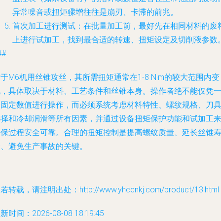
异常噪音或扭矩骤增往往是崩刃、卡滞的前兆。
首次加工进行测试
：在批量加工前，最好先在相同材料的废
上进行试加工，找到最合适的转速、扭矩设定及切削液参数
##
于M6机用丝锥攻丝，其所需扭矩通常在1-8 N·m的较大范围内变
化，具体取决于材料、工艺条件和丝锥本身。操作者绝不能仅凭
个固定数值进行操作，而必须系统考虑材料特性、螺纹规格、刀
选择和冷却润滑等所有因素，并通过设备扭矩保护功能和试加工
确保过程安全可靠。合理的扭矩控制是提高螺纹质量、延长丝锥
命、避免生产事故的关键。
若转载，请注明出处：http://www.yhccnkj.com/product/13.html
新时间：2026-08-08 18:19:45