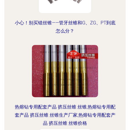
小心！别买错丝锥——管牙丝锥和G、ZG、PT到底
怎么分？
热熔钻专用配套产品 挤压丝锥 丝锥,热熔钻专用配
套产品 挤压丝锥 丝锥生产厂家,热熔钻专用配套产
品 挤压丝锥 丝锥价格