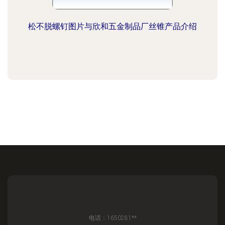
松不脱螺钉图片与欣和五金制品厂丝锥产品介绍
电话：1650281**