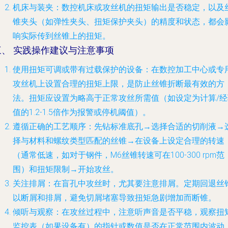
机床与装夹
：数控机床或攻丝机的扭矩输出是否稳定，以及
锥夹头（如弹性夹头、扭矩保护夹头）的精度和状态，都会
响实际传到丝锥上的扭矩。
三、 实践操作建议与注意事项
使用扭矩可调或带有过载保护的设备
：在数控加工中心或专
攻丝机上设置合理的扭矩上限，是防止丝锥折断最有效的方
法。扭矩应设置为略高于正常攻丝所需值（如设定为计算/经
值的1.2-1.5倍作为报警或停机阈值）。
遵循正确的工艺顺序
：先钻标准底孔→选择合适的切削液→
择与材料和螺纹类型匹配的丝锥→在设备上设定合理的转速
（通常低速，如对于钢件，M6丝锥转速可在100-300 rpm范
围）和扭矩限制→开始攻丝。
关注排屑
：在盲孔中攻丝时，尤其要注意排屑。定期回退丝
以断屑和排屑，避免切屑堵塞导致扭矩急剧增加而断锥。
倾听与观察
：在攻丝过程中，注意听声音是否平稳，观察扭
监控表（如果设备有）的指针或数值是否在正常范围内波动